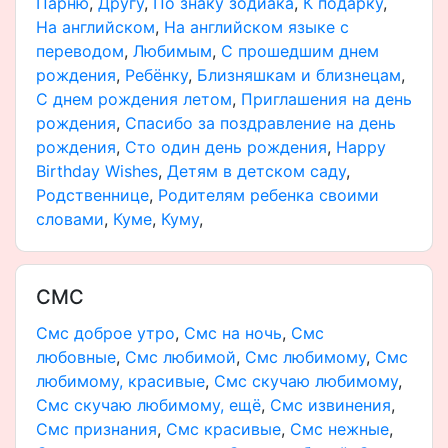
Парню
,
Другу
,
По знаку зодиака
,
К подарку
,
На английском
,
На английском языке с
переводом
,
Любимым
,
С прошедшим днем
рождения
,
Ребёнку
,
Близняшкам и близнецам
,
С днем рождения летом
,
Приглашения на день
рождения
,
Спасибо за поздравление на день
рождения
,
Сто один день рождения
,
Happy
Birthday Wishes
,
Детям в детском саду
,
Родственнице
,
Родителям ребенка своими
словами
,
Куме
,
Куму
,
СМС
Смс доброе утро
,
Смс на ночь
,
Смс
любовные
,
Смс любимой
,
Смс любимому
,
Смс
любимому, красивые
,
Смс скучаю любимому
,
Смс скучаю любимому, ещё
,
Смс извинения
,
Смс признания
,
Смс красивые
,
Смс нежные
,