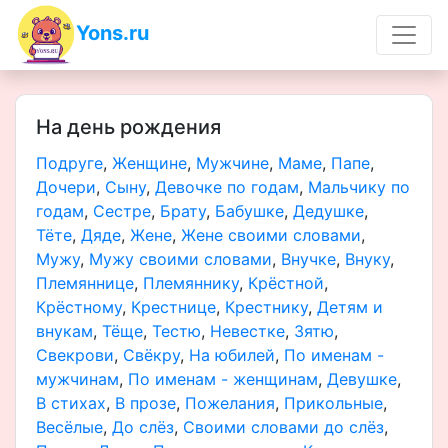
Yons.ru
На день рождения
Подруге
,
Женщине
,
Мужчине
,
Маме
,
Папе
,
Дочери
,
Сыну
,
Девочке по годам
,
Мальчику по
годам
,
Сестре
,
Брату
,
Бабушке
,
Дедушке
,
Тёте
,
Дяде
,
Жене
,
Жене своими словами
,
Мужу
,
Мужу своими словами
,
Внучке
,
Внуку
,
Племяннице
,
Племяннику
,
Крёстной
,
Крёстному
,
Крестнице
,
Крестнику
,
Детям и
внукам
,
Тёще
,
Тестю
,
Невестке
,
Зятю
,
Свекрови
,
Свёкру
,
На юбилей
,
По именам -
мужчинам
,
По именам - женщинам
,
Девушке
,
В стихах
,
В прозе
,
Пожелания
,
Прикольные
,
Весёлые
,
До слёз
,
Своими словами до слёз
,