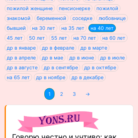
пожилой женщине
пенсионерке
пожилой
знакомой
беременной
соседке
любовнице
бывшей
на 30 лет
на 35 лет
на 40 лет
45 лет
50 лет
55 лет
на 70 лет
на 60 лет
др в январе
др в феврале
др в марте
др в апреле
др в мае
др в июне
др в июле
др в августе
др в сентябре
др в октябре
на 65 лет
др в ноябре
др в декабре
1
2
3
→
Говорю честно и учтиво: как