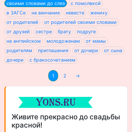
своими словами до слез
с помолвкой
в ЗАГСе
на венчание
невесте
жениху
от родителей
от родителей своими словами
от друзей
сестре
брату
подруге
на английском
молодоженам
от мамы
родителям
приглашения
от дочери
от сына
дочери
с бракосочетанием
1
2
→
Живите прекрасно до свадьбы
красной!