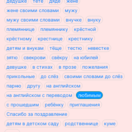
дедушке
тёте
дяде
жене
жене своими словами
мужу
мужу своими словами
внучке
внуку
племяннице
племяннику
крёстной
крёстному
крестнице
крестнику
детям и внукам
тёще
тестю
невестке
зятю
свекрови
свёкру
на юбилей
девушке
в стихах
в прозе
пожелания
прикольные
до слёз
своими словами до слёз
парню
другу
на английском
на английском с переводом
любимым
с прошедшим
ребёнку
приглашения
Спасибо за поздравление
детям в детском саду
родственнице
куме