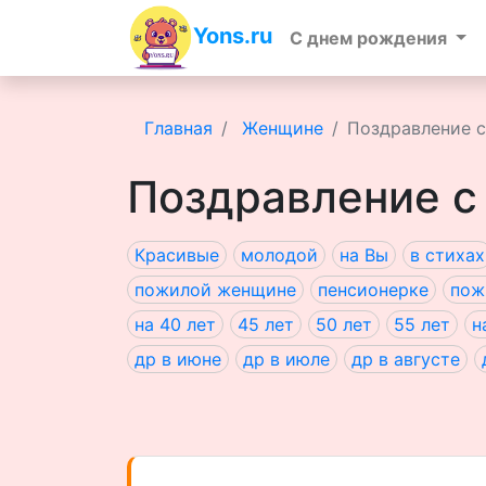
Yons.ru
C днем рождения
Главная
Женщине
Поздравление с
Поздравление с
Красивые
молодой
на Вы
в стихах
пожилой женщине
пенсионерке
пож
на 40 лет
45 лет
50 лет
55 лет
н
др в июне
др в июле
др в августе