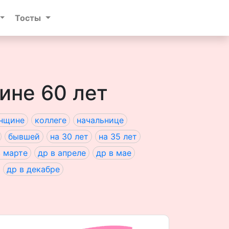
Тосты
ине 60 лет
нщине
коллеге
начальнице
бывшей
на 30 лет
на 35 лет
в марте
др в апреле
др в мае
др в декабре