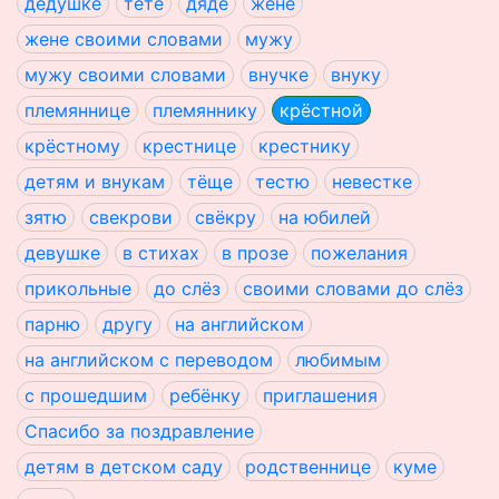
дедушке
тёте
дяде
жене
жене своими словами
мужу
мужу своими словами
внучке
внуку
племяннице
племяннику
крёстной
крёстному
крестнице
крестнику
детям и внукам
тёще
тестю
невестке
зятю
свекрови
свёкру
на юбилей
девушке
в стихах
в прозе
пожелания
прикольные
до слёз
своими словами до слёз
парню
другу
на английском
на английском с переводом
любимым
с прошедшим
ребёнку
приглашения
Спасибо за поздравление
детям в детском саду
родственнице
куме